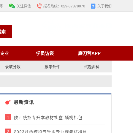
博
关注微信
报名热线：
029-87878070
关于我们
搜索
学员访谈
磨刀营APP
生专业
录取分数
报考条件
试题资料
最新资讯
陕西统招专升本教材礼盒-蟠桃礼包
1
2023陕西统招专升本专业课考试科目
2