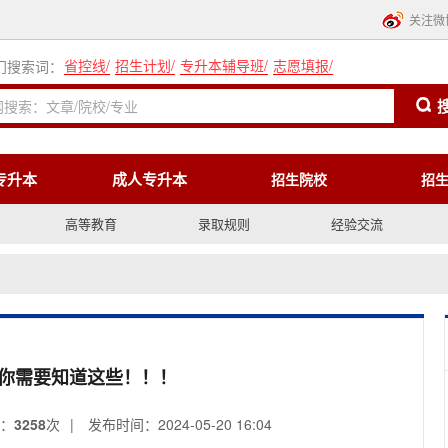
关注微
省控线
/
招生计划
/
专升本辅导班
/
志愿填报
/
门搜索词：
专升本
成人专升本
招生院校
招
高等教育
录取规则
经验交流
你需要知道这些！！！
：
3258
次
|
发布时间：2024-05-20 16:04