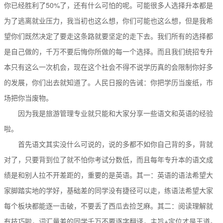
你已经胜利了50%了，还有什么可怕的呢。可能很多人选择升本都是
为了逃离就业压力，我当初也这么想，你们可能也这么想，但是我希
望你们既然决定了要走这条路就要坚定的走下去。我们所有的选择都
是自己做的，千万不要后悔你所做的每一个选择。而且我们统招专升
本只有这么一次机会，现在这个社会不得不说学历真的会限制你好多
的发展，你们出去就知道了。人民日报的告诫：你把学历当废纸，市
场把你当废物。
因为我是旅游管理专业就只能和大家分享一些语文和英语的经验
啦。
首先语文其实没什么可说的，说的多都不如你自己背的多，背就
对了，只要背到位了就不怕你考试分数低，而且每年专升本的语文成
绩是和别人拉不开差距的，重要的是英语。其一：英语的语法希望大
家脚踏实地的学好，基础差的同学没有捷径可以走，练语法希望大家
每个板块都能逐一击破，不要丢了西瓜去捡芝麻。其二：阅读理解就
有技巧啦，词汇量差的同学千万不要逐字翻译，主旨+定位才是王道。