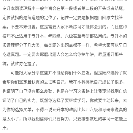
专升本阅读理解中一般主旨会在第一段或者第二段的开头或者结尾，
定位就指的是每道题的定位了，记住一定要是根据题目回原文找答
案，不要本末倒置，这是需要大家不断练习才能体会到的，而且这种
技巧不止适用于专升本，考四级、六级甚至考研都适用的。专升本的
阅读理解分了几大类，每类题的出题点都不一样，希望大家可以早日
吃透真题。一定要去琢磨出题人会怎么给你挖陷阱，尽量避开那些
坑，就胜券在握了。
可能跟大家分享这些并不能给你们什么启发，但是既然选择了就
希望你们坚定且认真的去证明自己，我在本科感觉自己成长了很多，
也证明了自己没有那么差劲，也是在学习这条路上让我逐渐找到自信
证明了自己的实力。既然你选择了要继续学习，你就要主动起来，去
为你的选择买单，不得不说专升本的难度比起四六级和考研来说真的
是太小了，所以我相信你们只要努力，只要按部就班的学习一定能上
岸。