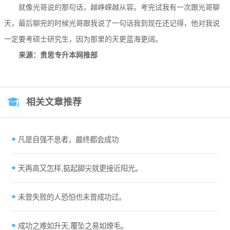
就像光哥说的那句话，越峥嵘越从容。考完试我有一次跟光哥聊
天，最后聊完的时候光哥跟我说了一句话我到现在还记得，他对我说
一定要考硕士研究生，因为那里的天更蓝海更阔。
来源：贵思专升本网推部
相关文章推荐
凡是自强不息者，最终都会成功
天再高又怎样,掂起脚尖就更接近阳光。
未曾失败的人恐怕也未曾成功过。
成功之难如升天,覆坠之易如燎毛。