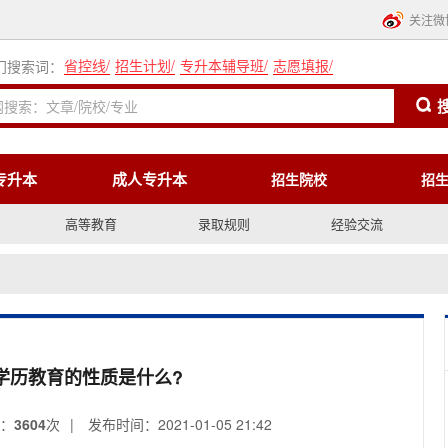
关注微
省控线
/
招生计划
/
专升本辅导班
/
志愿填报
/
门搜索词：
专升本
成人专升本
招生院校
招
高等教育
录取规则
经验交流
学历教育的性质是什么?
：
3604
次
|
发布时间：2021-01-05 21:42