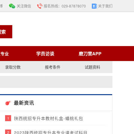
博
关注微信
报名热线：
029-87878070
关于我们
搜索
学员访谈
磨刀营APP
生专业
录取分数
报考条件
试题资料
最新资讯
陕西统招专升本教材礼盒-蟠桃礼包
1
2023陕西统招专升本专业课考试科目
2