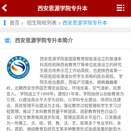
西安思源学院专升本
首页
>
招生院校列表
>
西安思源学院专升本
西安思源学院专升本简介
西安思源学院是国家教育部批准设立的普通本
科高校和陕西省教育厅等单位批准设立的研究
生联合培养示范工作站高校，也是陕西省第一
所获批招收港澳台侨学生资格的民办高校。 学
院东依白鹿原，西临浐河灞水，南眺巍巍秦
岭，北瞰西安世界园艺博览会园址，环境优美，空气清新，风景
宜人。 学院成立于1998年。建校21年来，学院始终以创新教育为
引领，以建设高水平大学为目标，以学科专业建设、师资队伍建
设、高效管理平台建设为主线，强化教学过程管理和学生学习过
程管理，推动了本科教育质量不断提高，高职教育特色日益凸
显，研究生教育格局逐步形成，管理运营高水平运行，已发展成
为一所集工、文、经、管、教、法、艺、医等多个专业学科，本
科、高职、继续教育及研究生等多种教育形式协调发展的新型大