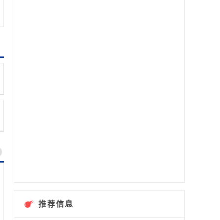
西安邮电大学专升
西安外
本
本
推荐信息