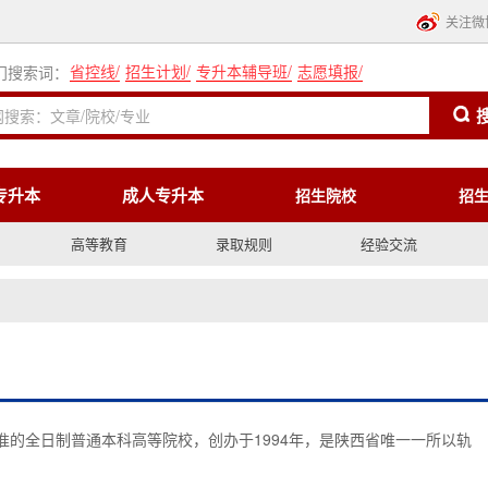
关注微
省控线
/
招生计划
/
专升本辅导班
/
志愿填报
/
门搜索词：
专升本
成人专升本
招生院校
招
高等教育
录取规则
经验交流
全日制普通本科高等院校，创办于1994年，是陕西省唯一一所以轨