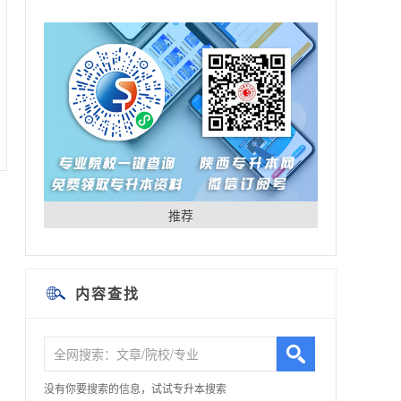
西安思源学院专升
西安翻
本
本
24年专升本考试这
陕西国
一届，竞争对手们
专升本
初始实力如何？
推荐
内容查找
没有你要搜索的信息，试试专升本搜索